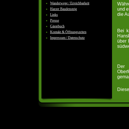
Wanderwege / Erreichbarkeit
Währe
und e
Harzer Baudensteig
die A
Links
Presse
Gästebuch
Bei k
Kontakt & Öffnungszeiten
Hansk
Impressum / Datenschutz
über 
südwe
Der 
Oberf
gemac
Diese