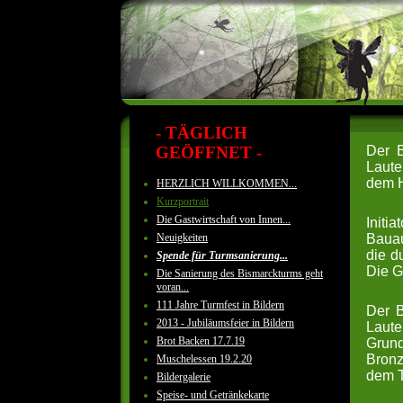
- TÄGLICH
GEÖFFNET -
Der B
Laute
dem H
HERZLICH WILLKOMMEN...
Kurzportrait
Die Gastwirtschaft von Innen...
Initi
Neuigkeiten
Bauau
die d
Spende für Turmsanierung...
Die G
Die Sanierung des Bismarckturms geht
voran...
111 Jahre Turmfest in Bildern
Der B
2013 - Jubiläumsfeier in Bildern
Laute
Brot Backen 17.7.19
Grun
Bronz
Muschelessen 19.2.20
dem T
Bildergalerie
Speise- und Getränkekarte