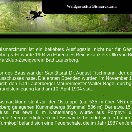
Waldgaststätte Bismarckturm
ismarckturm ist ein beliebtes Ausflugsziel nicht nur für G
rbergs.
Er wurde 1904 zu Ehren des Reichskanzlers Otto von Bis
arzklub-Zweigverein Bad Lauterberg.
ator des Baus war der Sanitätsrat Dr. August Tischmann, der 
sschusses hatte.
Die ersten Spenden wurden im November 19
urch den Bad Lauterberger Maurermeister Walter Nagel durchg
rundsteinlegung fand am 10. April 1904 statt.
ismarckturm steht auf der Ostkuppe (ca. 535 m über NN) des
rberg gelegenen Kummelbergs (Kummel, 536 m)
Der etwa 15
.
driss, mit etwa 6 m Kantenlänge
wurde aus Porphyr- un
,
egießerei gefertigtes Relief Bismarcks befindet sich
in halbe
urmkopf befand sich eine Feuerschale, die im Jahr 1987 entfer