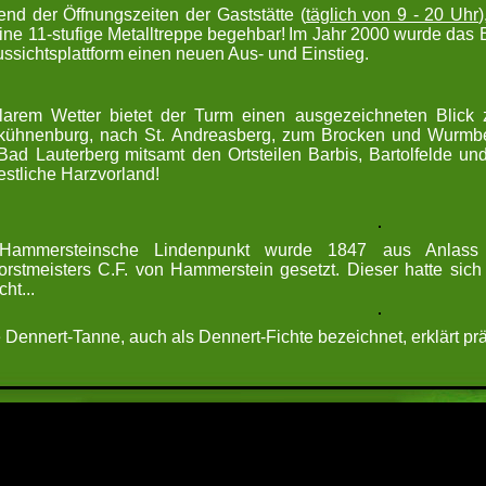
nd der Öffnungszeiten der Gaststätte (
täglich von 9 - 20 Uhr
ine 11-stufige Metalltreppe begehbar!
Im Jahr 2000 wurde das B
ussichtsplattform einen neuen Aus- und Einstieg.
larem Wetter bietet der Turm einen ausgezeichneten Blick
ühnenburg, nach St. Andreasberg, zum Brocken und Wurmbe
Bad Lauterberg
mitsamt den Ortsteilen
Barbis, Bartolfelde u
stliche Harzvorland!
Hammersteinsche Lindenpunkt wurde 1847 aus Anlass d
orstmeisters C.F. von Hammerstein gesetzt. Dieser hatte sic
ht...
 Dennert-Tanne, auch als Dennert-Fichte bezeichnet, erklärt pr