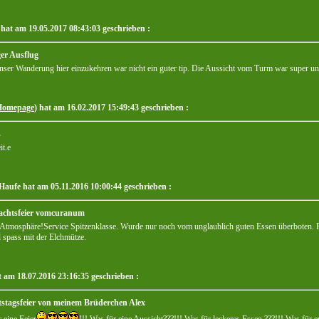
 hat am 19.05.2017 08:43:03 geschrieben :
er Ausflug
ser Wanderung hier einzukehren war nicht ein guter tip. Die Aussicht vom Turm war super und
Homepage
) hat am 16.02.2017 15:49:43 geschrieben :
s
it.e
 Haufe hat am 05.11.2016 10:00:44 geschrieben :
achtsfeier vomcuranum
 Atmosphäre!Service Spitzenklasse. Wurde nur noch vom unglaublich guten Essen überboten. 
l spass mit der Elchmütze.
t am 18.07.2016 23:16:35 geschrieben :
stagsfeier von meinem Brüderchen Alex
 eine Feier
!!! Was für eine Aussicht???!!! Was für leckeres Essen ???!!! Was für 