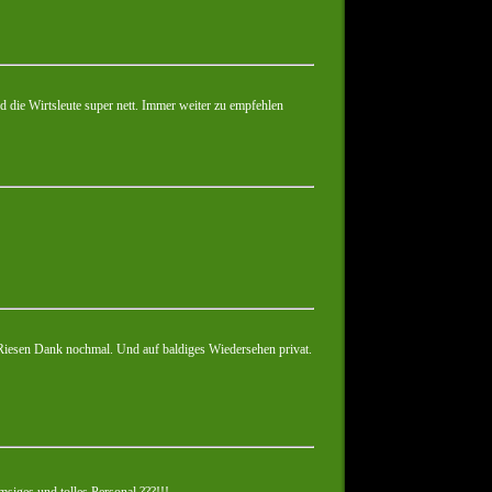
 die Wirtsleute super nett. Immer weiter zu empfehlen
Riesen Dank nochmal. Und auf baldiges Wiedersehen privat.
emsiges und tolles Personal ???!!!