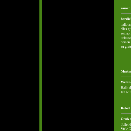
rainer
herzli
hallo a
alles g
seit ap
beim st
deinen 
zu grat
Martin
Weihn
Hallo d
Ich wün
Rebell 
Gruß 
Tolle 
Viele G