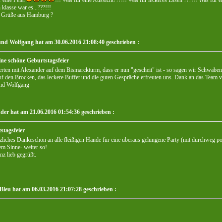
 klasse war es...???!!!
e Grüße aus Hamburg ?
und Wolfgang hat am 30.06.2016 21:08:40 geschrieben :
ine schöne Geburtstagsfeier
erten mit Alexander auf dem Bismarckturm, dass er nun "gescheit" ist - so sagen wir Schwabe
uf den Brocken, das leckere Buffet und die guten Gespräche erfreuten uns. Dank an das Tea
und Wolfgang
der hat am 21.06.2016 01:54:36 geschrieben :
stagsfeier
zliches Dankeschön an alle fleißigen Hände für eine überaus gelungene Party (mit durchweg p
em Sinne- weiter so!
nz lieb gegrüßt.
Bleu hat am 06.03.2016 21:07:28 geschrieben :