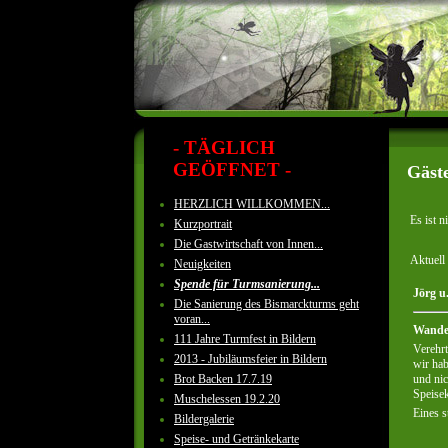
- TÄGLICH
GEÖFFNET -
Gäst
HERZLICH WILLKOMMEN...
Es ist n
Kurzportrait
Die Gastwirtschaft von Innen...
Aktuell 
Neuigkeiten
Spende für Turmsanierung...
Jörg u
Die Sanierung des Bismarckturms geht
voran...
Wande
111 Jahre Turmfest in Bildern
Verehrt
2013 - Jubiläumsfeier in Bildern
wir ha
und nic
Brot Backen 17.7.19
Speisek
Muschelessen 19.2.20
Eines 
Bildergalerie
Speise- und Getränkekarte