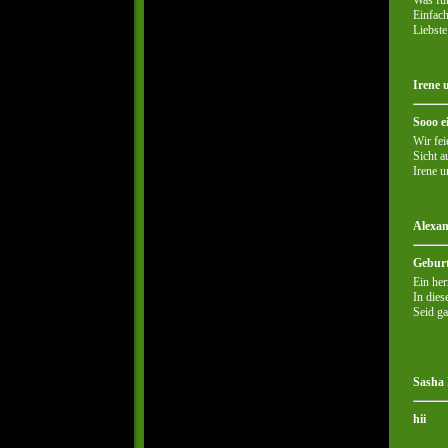
Einfach
Liebst
Irene 
Sooo e
Wir fei
Sicht a
Irene 
Alexan
Geburt
Ein her
In dies
Seid ga
Sasha 
hii