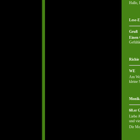
Hallo, 
Lese-E
Gruß
Einen
Gefühl
Richie
WE
Am Woch
kleine 
Monika
60.er 
Liebe A
und vie
Dir Mo