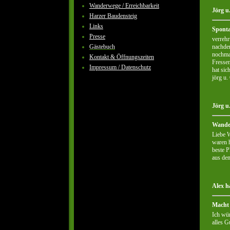
Wanderwege / Erreichbarkeit
Jörg u
Harzer Baudensteig
Links
Spont
Presse
verrehr
nachde
Gästebuch
nochma
Kontakt & Öffnungszeiten
Fresse
Impressum / Datenschutz
hat si
jörg u.
Jörg u
Wande
Liebe W
waren h
beste P
aus de
Alex h
Macht 
Ich wün
alles G