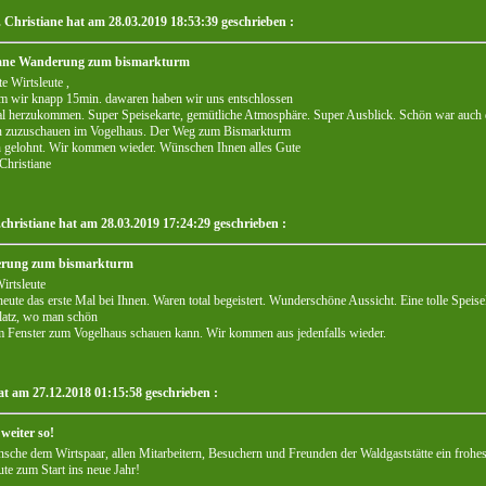
. Christiane hat am 28.03.2019 18:53:39 geschrieben :
ane Wanderung zum bismarkturm
te Wirtsleute ,
m wir knapp 15min. dawaren haben wir uns entschlossen
l herzukommen. Super Speisekarte, gemütliche Atmosphäre. Super Ausblick. Schön war auch
n zuzuschauen im Vogelhaus. Der Weg zum Bismarkturm
ch gelohnt. Wir kommen wieder. Wünschen Ihnen alles Gute
 Christiane
.christiane hat am 28.03.2019 17:24:29 geschrieben :
rung zum bismarkturm
irtsleute
eute das erste Mal bei Ihnen. Waren total begeistert. Wunderschöne Aussicht. Eine tolle Speise
latz, wo man schön
m Fenster zum Vogelhaus schauen kann. Wir kommen aus jedenfalls wieder.
at am 27.12.2018 01:15:58 geschrieben :
weiter so!
sche dem Wirtspaar, allen Mitarbeitern, Besuchern und Freunden der Waldgaststätte ein frohe
ute zum Start ins neue Jahr!