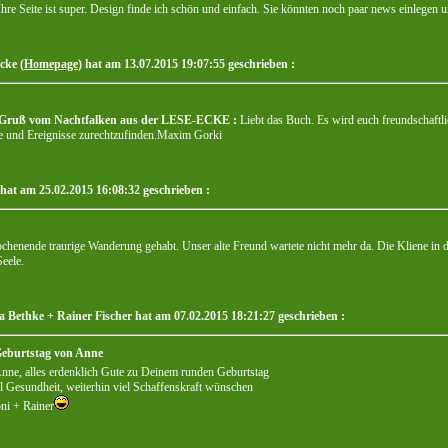
Ihre Seite ist super. Design finde ich schön und einfach. Sie könnten noch paar news einlegen 
cke (
Homepage
) hat am 13.07.2015 19:07:55 geschrieben :
 Gruß vom
Nachtfalken
aus der LESE-ECKE :
Liebt das Buch. Es wird euch freundschaftl
e und Ereignisse zurechtzufinden.Maxim Gorki
 hat am 25.02.2015 16:08:32 geschrieben :
enende traurige Wanderung gehabt. Unser alte Freund wartete nicht mehr da. Die Kliene in de
Seele.
 Bethke + Rainer Fischer hat am 07.02.2015 18:21:27 geschrieben :
Geburtstag von Anne
nne, alles erdenklich Gute zu Deinem runden Geburtstag
l Gesundheit, weiterhin viel Schaffenskraft wünschen
ni + Rainer