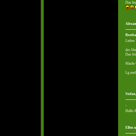
Das li
Alexan
Brotba
Liebes
der Ab
Das fri
Macht w
Lg und 
Stefan
-
Hallo A
Ellen 