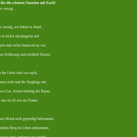
für die schönen Stunden mit Euch!
r vierzig...
r vierzig, wir haben es drauf,
es locker mit jüngeren auf.
cht man sicher kaum etwas vor,
ben Erfahrung und reichlich Humor.
 der Liebe sind wir topfit,
en nicht mal die Jünglinge mit.
wir Gas, brennt mächtig der Baum,
 uns ist oft wie ein Traum.
ben Moral noch gepredigt bekommen,
steilen Berg im Leben erklommen.
i gewarnt, verkenne uns nicht!