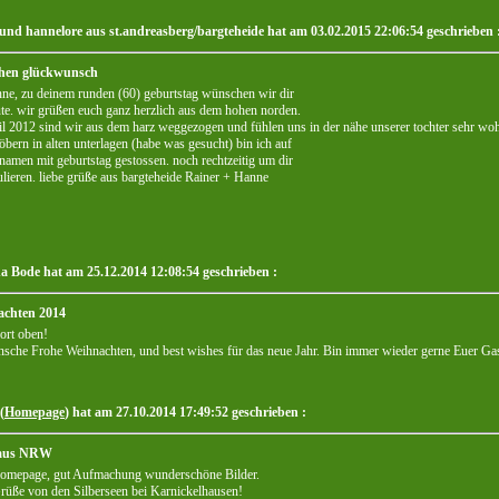
 und hannelore aus st.andreasberg/bargteheide hat am 03.02.2015 22:06:54 geschrieben 
chen glückwunsch
nne, zu deinem runden (60) geburtstag wünschen wir dir
ute. wir grüßen euch ganz herzlich aus dem hohen norden.
ril 2012 sind wir aus dem harz weggezogen und fühlen uns in der nähe unserer tochter sehr woh
öbern in alten unterlagen (habe was gesucht) bin ich auf
namen mit geburtstag gestossen. noch rechtzeitig um dir
ulieren. liebe grüße aus bargteheide Rainer + Hanne
a Bode hat am 25.12.2014 12:08:54 geschrieben :
achten 2014
ort oben!
sche Frohe Weihnachten, und best wishes für das neue Jahr. Bin immer wieder gerne Euer Ga
(
Homepage
) hat am 27.10.2014 17:49:52 geschrieben :
aus NRW
Homepage, gut Aufmachung wunderschöne Bilder.
rüße von den Silberseen bei Karnickelhausen!