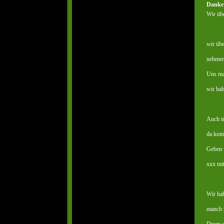
Danke 
Wir übe
wir übe
nehmen 
Uns ma
wir ha
Auch in
da komm
Geben 
xxx mit
Wir ha
manch 
Drum se