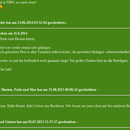
egt in NRW, wo auch sonst!
der hat am 13.06.2014 03:52:44 geschrieben :
cken am 11.6.2014
 Team vom Bismarckturm,
end war wieder einmal sehr gelungen.
sch gebackene Brot in allen Varianten äußerst lecker, die gereichten Beilagen- selbstverständli
eiter so und das hoffentlich noch gaaaaanz lange! Ein großes Dankeschön an alle Beteiligten.
bis bald
, Marion, Neele und Max hat am 31.08.2013 00:06:32 geschrieben :
nne, Hallo Heiner, liebe Grüsse aus Bockhorn. Wir freuen uns jetzt schon auf den nächsten Be
und Günter hat am 05.07.2013 15:37:27 geschrieben :