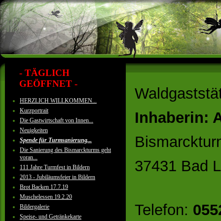
- TÄGLICH
GEÖFFNET -
Waldgaststä
HERZLICH WILLKOMMEN...
Kurzportrait
Inhaberin: 
Die Gastwirtschaft von Innen...
Neuigkeiten
Bismarcktur
Spende für Turmsanierung...
Die Sanierung des Bismarckturms geht
voran...
37431 Bad L
111 Jahre Turmfest in Bildern
2013 - Jubiläumsfeier in Bildern
Brot Backen 17.7.19
Muschelessen 19.2.20
Telefon:
055
Bildergalerie
Speise- und Getränkekarte