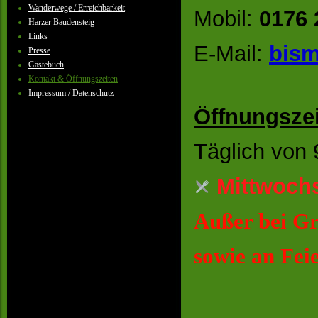
Wanderwege / Erreichbarkeit
Mobil:
0176 
Harzer Baudensteig
Links
E-Mail:
bism
Presse
Gästebuch
Kontakt & Öffnungszeiten
Impressum / Datenschutz
Öffnungszei
Täglich von 
Mittwoch
Außer bei G
sowie
an Fei